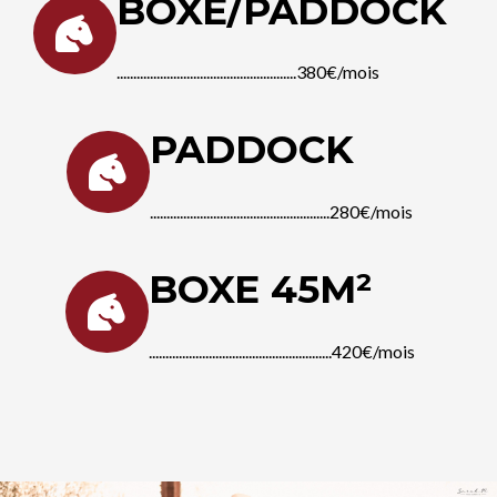
BOXE/PADDOCK
......................................................380€/mois
PADDOCK
......................................................280€/mois
BOXE 45M²
.......................................................420€/mois