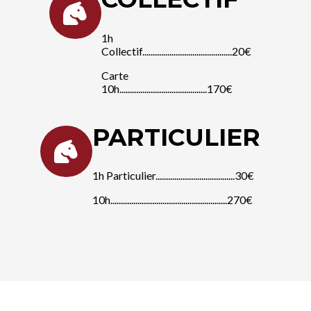
1h
Collectif...........................................20€
Carte
10h..........................................170€
PARTICULIER
1h Particulier......................................30€
10h........................................................270€